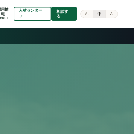
採用情
人材センター
相談す
A-
中
A+
報
る
↗
CRUIT